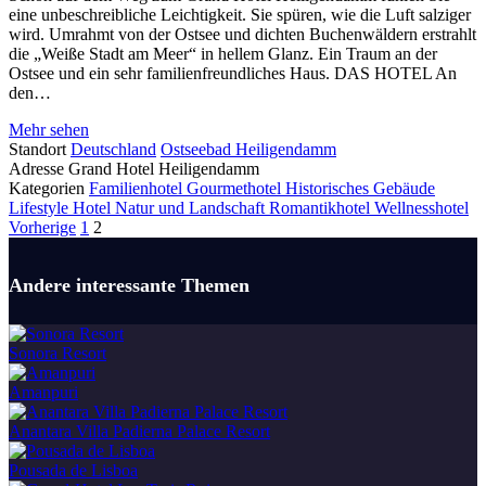
eine unbeschreibliche Leichtigkeit. Sie spüren, wie die Luft salziger
wird. Umrahmt von der Ostsee und dichten Buchenwäldern erstrahlt
die „Weiße Stadt am Meer“ in hellem Glanz. Ein Traum an der
Ostsee und ein sehr familienfreundliches Haus. DAS HOTEL An
den…
Mehr sehen
Standort
Deutschland
Ostseebad Heiligendamm
Adresse
Grand Hotel Heiligendamm
Kategorien
Familienhotel
Gourmethotel
Historisches Gebäude
Lifestyle Hotel
Natur und Landschaft
Romantikhotel
Wellnesshotel
Posts
Vorherige
1
2
Navigation
Andere interessante Themen
Sonora Resort
Amanpuri
Anantara Villa Padierna Palace Resort
Pousada de Lisboa