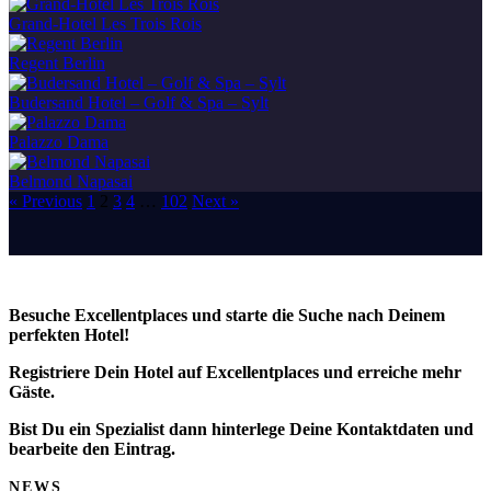
Grand-Hotel Les Trois Rois
Regent Berlin
Budersand Hotel – Golf & Spa – Sylt
Palazzo Dama
Belmond Napasai
« Previous
1
2
3
4
…
102
Next »
Besuche Excellentplaces und starte die Suche nach Deinem
perfekten Hotel!
Registriere Dein Hotel auf Excellentplaces und erreiche mehr
Gäste.
Bist Du ein Spezialist dann hinterlege Deine Kontaktdaten und
bearbeite den Eintrag.
NEWS