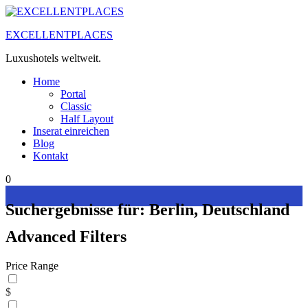
Zum
Inhalt
EXCELLENTPLACES
springen
Luxushotels weltweit.
Home
Portal
Classic
Half Layout
Inserat einreichen
Blog
Kontakt
0
Suchergebnisse für:
Berlin, Deutschland
Advanced Filters
Price Range
$